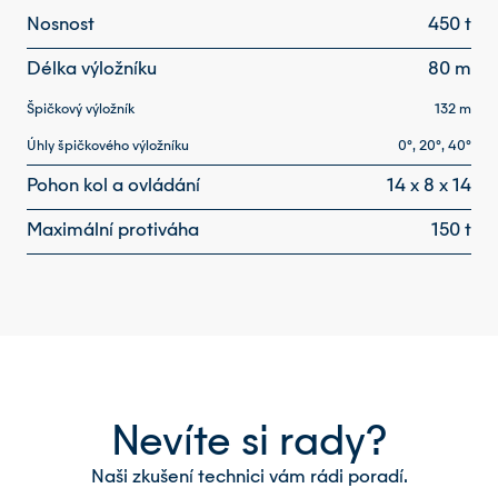
Nosnost
450
t
Délka výložníku
80
m
Špičkový výložník
132 m
Úhly špičkového výložníku
0°, 20°, 40°
Pohon kol a ovládání
14 x 8 x 14
Maximální protiváha
150 t
Nevíte si rady?
Naši zkušení technici vám rádi poradí.