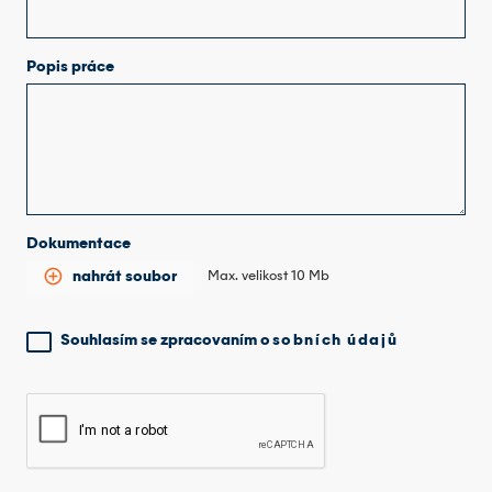
Popis práce
Dokumentace
add_circle_outline
nahrát soubor
Max. velikost 10 Mb
Souhlasím se zpracovaním
osobních údajů