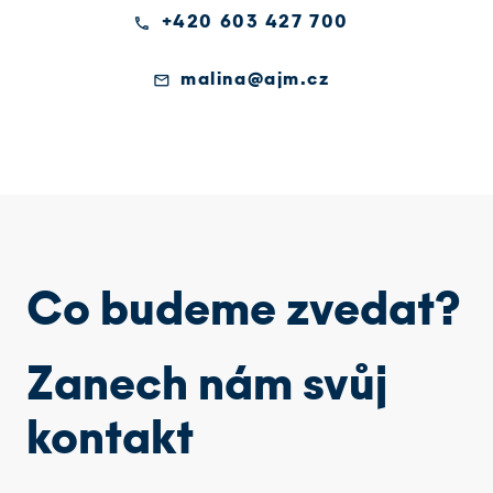
phone
+420 603 427 700
email
malina@ajm.cz
Co budeme zvedat?
Zanech nám svůj
kontakt