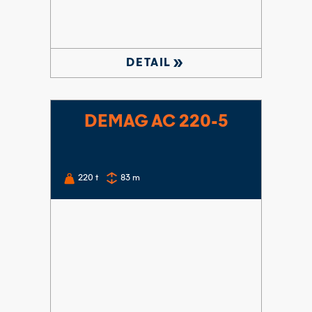
double_arrow
DETAIL
DEMAG AC 220-5
220
t
83
m