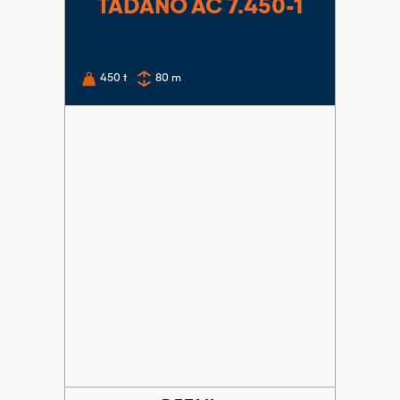
TADANO AC 7.450-1
450
t
80
m