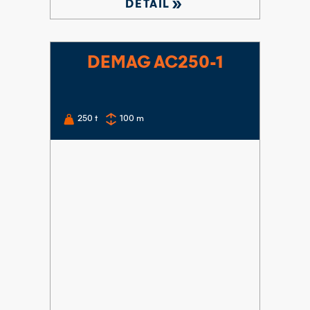
double_arrow
DETAIL
DEMAG AC250-1
250
t
100
m