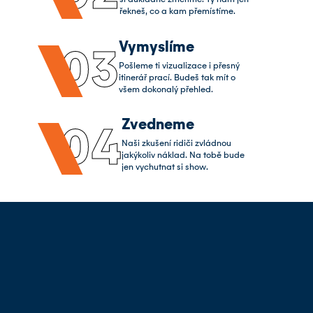
si důkladně změříme. Ty nám jen
řekneš, co a kam přemístíme.
Vymyslíme
03
Pošleme ti vizualizace i přesný
itinerář prací. Budeš tak mít o
všem dokonalý přehled.
Zvedneme
04
Naši zkušení ridiči zvládnou
jakýkoliv náklad. Na tobě bude
jen vychutnat si show.