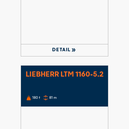
double_arrow
DETAIL
LIEBHERR LTM 1160-5.2
180
t
81
m