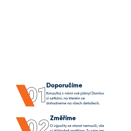
Doporučíme
01
Konzultuj s námi své plány! Domluv
si setkání, na kterém se
dohodneme na všech detailech.
Změříme
02
O výpočty se starat nemusíš, vše