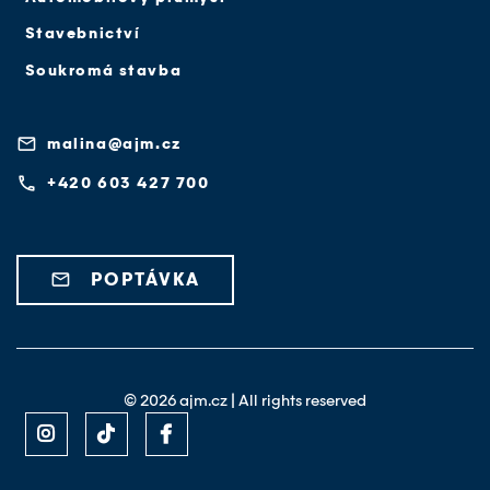
Stavebnictví
Soukromá stavba
email
malina@ajm.cz
phone
+420 603 427 700
email
POPTÁVKA
©
2026
ajm.cz | All rights reserved


