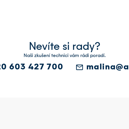
Nevíte si rady?
Naši zkušení technici vám rádi poradí.
0 603 427 700
malina@a
email