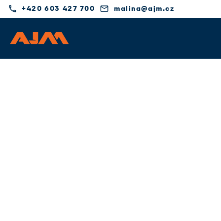
phone
email
+420 603 427 700
malina@ajm.cz