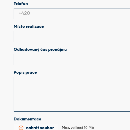
Telefon
Místo realizace
Odhadovaný čas pronájmu
Popis práce
Dokumentace
add_circle_outline
nahrát soubor
Max. velikost 10 Mb