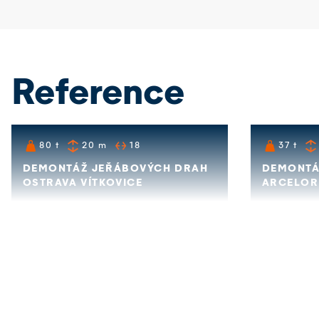
Reference
80
t
20
m
18
37
t
DEMONTÁŽ JEŘÁBOVÝCH DRAH
DEMONTÁ
OSTRAVA VÍTKOVICE
ARCELOR