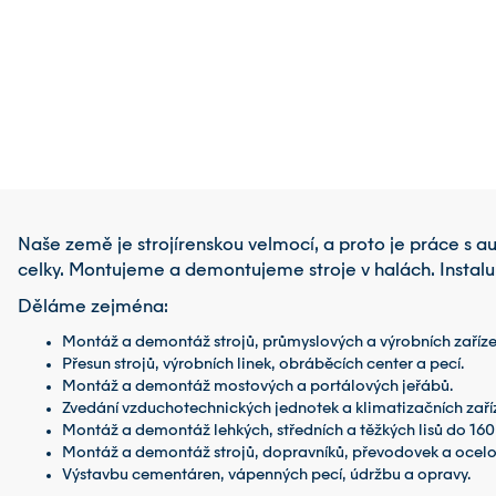
Naše země je strojírenskou velmocí, a proto je práce s 
celky. Montujeme a demontujeme stroje v halách. Instaluj
Děláme zejména:
Montáž a demontáž strojů, průmyslových a výrobních zaříze
Přesun strojů, výrobních linek, obráběcích center a pecí.
Montáž a demontáž mostových a portálových jeřábů.
Zvedání vzduchotechnických jednotek a klimatizačních zaříz
Montáž a demontáž lehkých, středních a těžkých lisů do 160 t
Montáž a demontáž strojů, dopravníků, převodovek a ocelový
Výstavbu cementáren, vápenných pecí, údržbu a opravy.