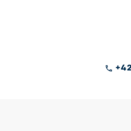
+42
phone