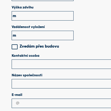
Výška zdvihu
m
Vzdálenost vyložení
m
Zvedám přes budovu
Kontaktní osoba
Název společnosti
E-mail