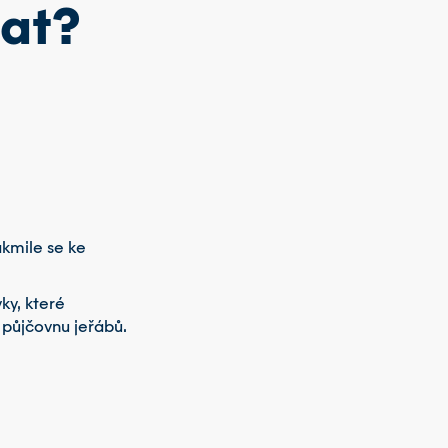
at?
akmile se ke
ky, které
 půjčovnu jeřábů.