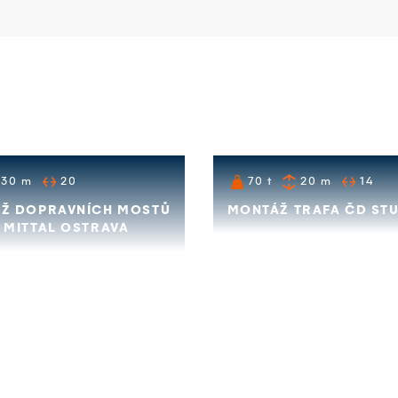
30
m
20
70
t
20
m
14
Ž DOPRAVNÍCH MOSTŮ
MONTÁŽ TRAFA ČD ST
 MITTAL OSTRAVA