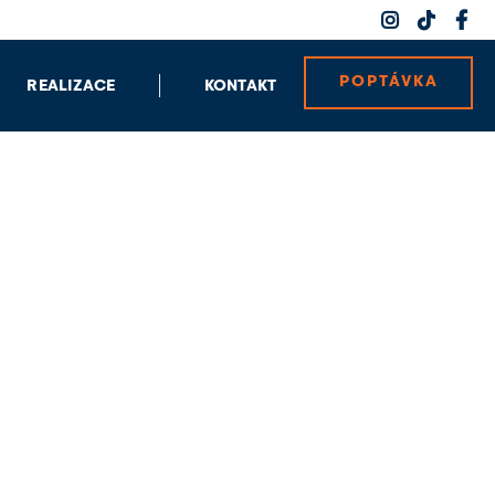



POPTÁVKA
REALIZACE
KONTAKT
Strojírenství