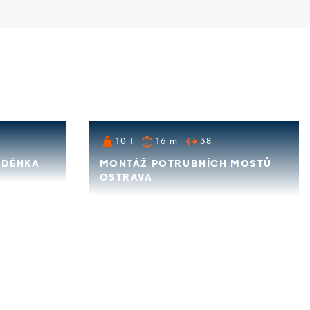
10
t
16
m
38
UDÉNKA
MONTÁŽ POTRUBNÍCH MOSTŮ
OSTRAVA