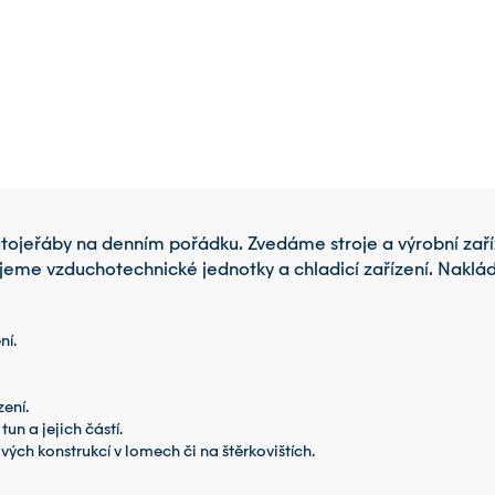
autojeřáby na denním pořádku. Zvedáme stroje a výrobní za
eme vzduchotechnické jednotky a chladicí zařízení. Nakládám
ní.
ení.
un a jejich částí.
ch konstrukcí v lomech či na štěrkovištích.